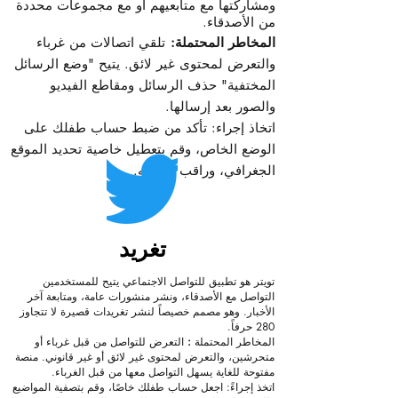
ومشاركتها مع متابعيهم أو مع مجموعات محددة
من الأصدقاء.
المخاطر المحتملة:
تلقي اتصالات من غرباء
والتعرض لمحتوى غير لائق. يتيح "وضع الرسائل
المختفية" حذف الرسائل ومقاطع الفيديو
والصور بعد إرسالها.
اتخاذ إجراء: تأكد من ضبط حساب طفلك على
الوضع الخاص، وقم بتعطيل خاصية تحديد الموقع
الجغرافي، وراقب رسائله.
تغريد
تويتر هو تطبيق للتواصل الاجتماعي يتيح للمستخدمين
التواصل مع الأصدقاء، ونشر منشورات عامة، ومتابعة آخر
الأخبار. وهو مصمم خصيصاً لنشر تغريدات قصيرة لا تتجاوز
280 حرفاً.
المخاطر المحتملة
:
التعرض للتواصل من قبل غرباء أو
متحرشين، والتعرض لمحتوى غير لائق أو غير قانوني. منصة
مفتوحة للغاية يسهل التواصل معها من قبل الغرباء.
اتخذ إجراءً: اجعل حساب طفلك خاصًا، وقم بتصفية المواضيع