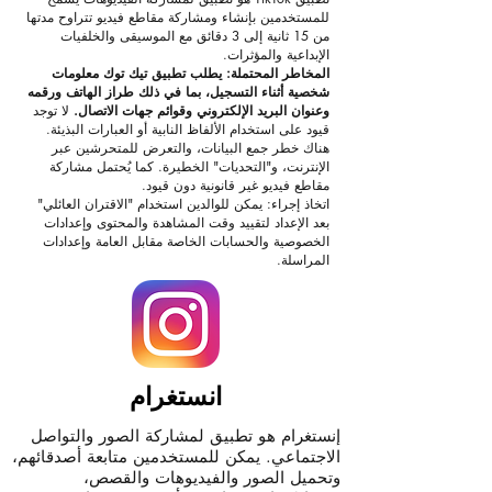
للمستخدمين بإنشاء ومشاركة مقاطع فيديو تتراوح مدتها
من 15 ثانية إلى 3 دقائق مع الموسيقى والخلفيات
الإبداعية والمؤثرات.
المخاطر المحتملة: يطلب تطبيق تيك توك معلومات
شخصية أثناء التسجيل، بما في ذلك طراز الهاتف ورقمه
وعنوان البريد الإلكتروني وقوائم جهات الاتصال.
لا توجد
قيود على استخدام الألفاظ النابية أو العبارات البذيئة.
هناك خطر جمع البيانات، والتعرض للمتحرشين عبر
الإنترنت، و"التحديات" الخطيرة. كما يُحتمل مشاركة
مقاطع فيديو غير قانونية دون قيود.
اتخاذ إجراء: يمكن للوالدين استخدام "الاقتران العائلي"
بعد الإعداد لتقييد وقت المشاهدة والمحتوى وإعدادات
الخصوصية والحسابات الخاصة مقابل العامة وإعدادات
المراسلة.
انستغرام
إنستغرام هو تطبيق لمشاركة الصور والتواصل
الاجتماعي. يمكن للمستخدمين متابعة أصدقائهم،
وتحميل الصور والفيديوهات والقصص،