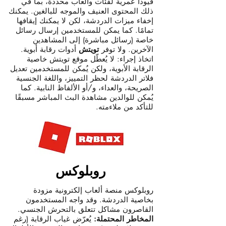
قيودًا عمرية لفئات وألعاب محددة، بما في
ذلك المحتوى العنيف والموجه للبالغين. يمكنك
إخفاء ميزات الدردشة، لكن لا يمكنك إيقافها
تمامًا. كما يمكن للمستخدمين إرسال رسائل
خاصة (رسائل مباشرة) إلى المشاهدين
الآخرين. ولا توفر
تويتش
أدوات رقابة أبوية.
اتخاذ إجراء: لا يُعطّل موقع تويتش خاصية
الرقابة الأبوية، ولكن يُمكن للمستخدمين تعديل
فلاتر الدردشة لحظر التمييز، واللغة الجنسية
الصريحة، والعداء، و/أو الألفاظ النابية. كما
يُمكن للوالدين مشاهدة البث المباشر مسبقًا
للتأكد من ملاءمته.
روبلوكس
روبلوكس منصة ألعاب إلكترونية مزودة
بخاصية الدردشة. وقد واجه المستخدمون
القاصرون مشاكل تتعلق بالتحرش الجنسي.
المخاطر المحتملة:
يُعرّض غياب الرقابة (رغم