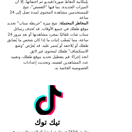
بإمكانية التقاط صورة/فيديو ثم اختفائها، إلا أن
الميزات الجديدة، بما فيها "القصص"، تتيح
للمستخدمين مشاهدة المحتوى لمدة تصل إلى 24
ساعة.
المخاطر المحتملة:
تتيح ميزة "خريطة سناب" تحديد
موقع طفلك في جميع الأوقات. قد تُحذف رسائل
سناب شات تلقائيًا بمجرد مشاهدتها أو بعد مرور 24
ساعة، مما يُصعّب إثبات ما إذا كان شخص ما يُضايق
طفلك أو يُلاحقه أو يُتنمر عليه. قد يُعرّض "وضع
الاستكشاف" طفلك لمحتوى غير لائق.
اتخذ إجراءً: قم بتعطيل تحديد موقع طفلك، وتقييد
عدد المشاهدين لقصته، وتحديث إعدادات
الخصوصية الخاصة به.
تيك توك
تطبيق TikTok هو تطبيق لمشاركة الفيديوهات يسمح