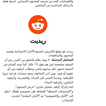
والاهتمامات للحد من تعرضه للمحتوى الحساس. اسمح فقط
بالرسائل المباشرة من المتابعين.
ريديت
ريديت هو موقع إلكتروني لتجميع الأخبار الاجتماعية وتقييم
المحتوى والمناقشات.
المخاطر المحتملة:
لا يوجد نظام للتحقق من العمر رغم أن
المنصة مخصصة لمن هم فوق 13 عامًا. كما توجد أقسام في
المنصة تحتوي على محتوى إباحي وخطاب كراهية دون أي
عقوبة أو قيود. ومن أبرز المخاوف وجود منتديات فرعية تروج
للكراهية، وتحديدًا التنمر على البدناء، والعنصرية، وكراهية
المثليين، وكراهية النساء.
اتخذ إجراءً: أوقف تشغيل خياري "عرض المحتوى"
و"المجتمعات النشطة" للحفاظ على خصوصية طفلك. انتقل
إلى "الأمان والخصوصية" ثم "الأمان المتقدم" لتحديث
الإعدادات.